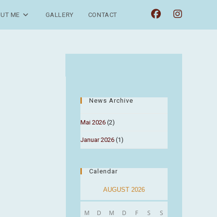
UT ME
GALLERY
CONTACT
News Archive
Mai 2026
(2)
Januar 2026
(1)
Calendar
AUGUST 2026
M
D
M
D
F
S
S